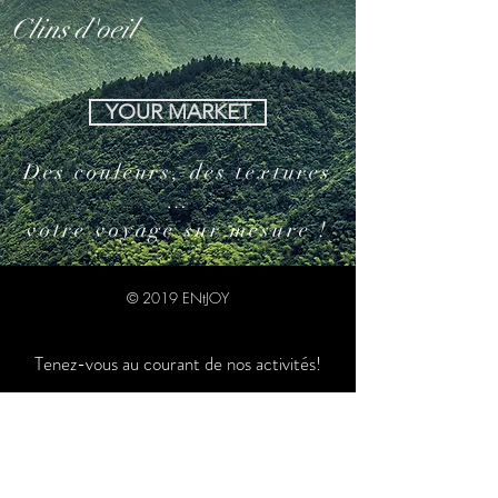
Clins d'oeil
YOUR MARKET
Des couleurs, des textures
…
votre voyage sur mesure !
© 2019 ENtJOY
Tenez-vous au courant de nos activités!
S'abonner