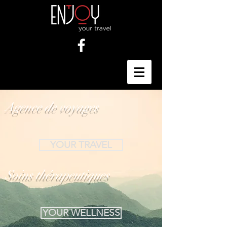
Agence de voyages
YOUR TRAVEL
Soins thérapeutiques
YOUR WELLNESS