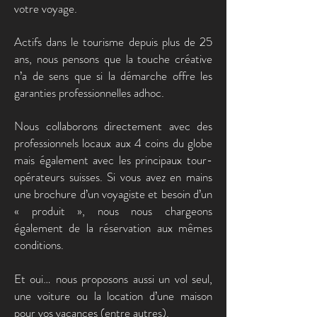
votre voyage.
Actifs dans le tourisme depuis plus de 25
ans, nous pensons que la touche créative
n’a de sens que si la démarche offre les
garanties professionnelles adhoc.
Nous collaborons directement avec des
professionnels locaux aux 4 coins du globe
mais également avec les principaux tour-
opérateurs suisses. Si vous avez en mains
une brochure d’un voyagiste et besoin d’un
« produit », nous nous chargeons
également de la réservation aux mêmes
conditions.
Et oui… nous proposons aussi un vol seul,
une voiture ou la location d’une maison
pour vos vacances (entre autres).