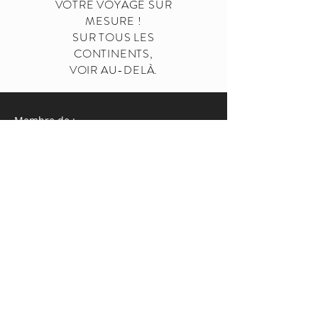
VOTRE VOYAGE SUR
MESURE !
SUR TOUS LES
CONTINENTS,
VOIR AU-DELÀ.
Membre de :
© 2019 ENtJOY
Tenez-vous au courant de nos activités!