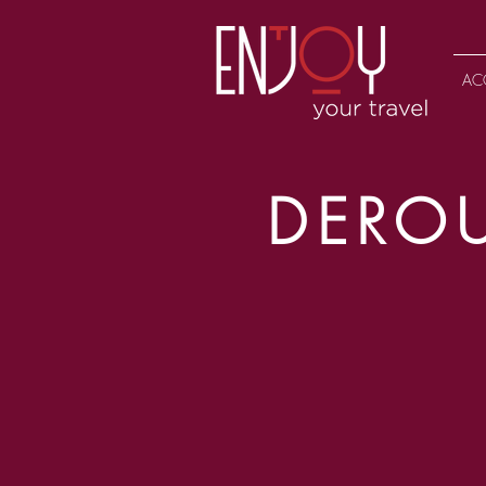
AC
DERO
La séance se dér
bols tibétains s
délicatement, af
D’autres outils p
les couleurs (ch
Trois à quatre s