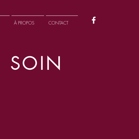
À PROPOS
CONTACT
N SOIN
cueillant. Les
ement et
 (lithothérapie),
r à mieux