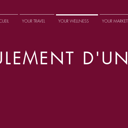
CUEIL
YOUR TRAVEL
YOUR WELLNESS
YOUR MARKET
ULEMENT D'U
oule habillé, allongé sur une table de massage, dans un espace ac
ont placés autour de vous et sur votre corps. Ils sont joués douc
in qu’ils chantent et vibrent harmonieusement.
euvent également être utilisés, tels que les diapasons, les pierres
romothérapie) et les huiles essentielles.
éances sont recommandées afin de rééquilibrer le corps et l’aide