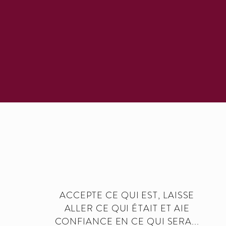
apprivoiser les 
de profonds chan
Venez découvrir
ACCEPTE CE QUI EST, LAISSE
ALLER CE QUI
ÉTAIT
ET AIE
CONFIANCE EN CE QUI SERA...