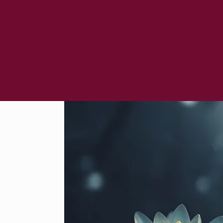
vibrations qui permettent aux blocages de se libérer mais dès la 
gements significatifs s’opèrent.
 (ou retrouver) cette immersion dans un univers reposant.