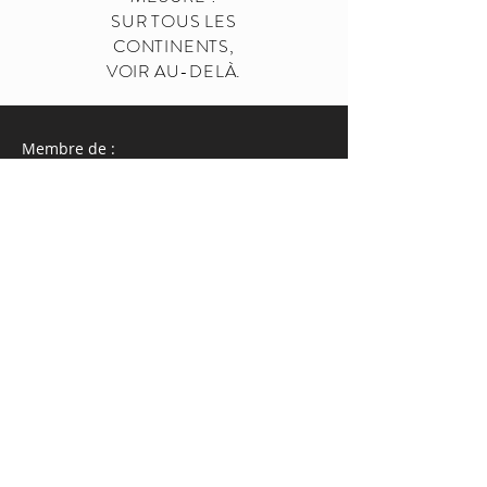
SUR TOUS LES
CONTINENTS,
VOIR AU-DELÀ.
Membre de :
© 2019 ENtJOY
Tenez-vous au courant de nos activités!